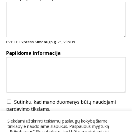
Pvz. LP Express Mindaugo g. 25, Vilnius
Papildoma informacija
Sutinku, kad mano duomenys būtų naudojami
pardavimo tikslams.
Siekdami užtikrinti teikiamų paslaugų kokybę šiame
Užsakyti
tinklapyje naudojame slapukus. Paspaudus mygtuką
,,Priimti visus” Jūs sutinkate, kad būtų naudojami visi