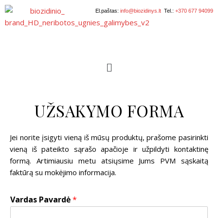
El.paštas:
info@biozidinys.lt
Tel.:
+370 677 94099
UŽSAKYMO FORMA
Jei norite įsigyti vieną iš mūsų produktų, prašome pasirinkti
vieną iš pateikto sąrašo apačioje ir užpildyti kontaktinę
formą. Artimiausiu metu atsiųsime Jums PVM sąskaitą
faktūrą su mokėjimo informacija.
Vardas Pavardė
*