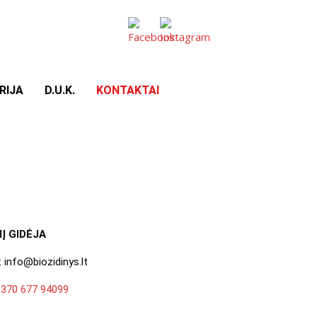
RIJA
D.U.K.
KONTAKTAI
IĮ GIDĖJA
: info@biozidinys.lt
370 677 94099