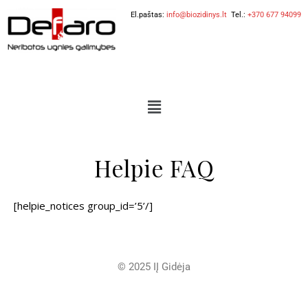
El.paštas:
info@biozidinys.lt
Tel.:
+370 677 94099
Helpie FAQ
[helpie_notices group_id=’5’/]
© 2025 IĮ Gidėja