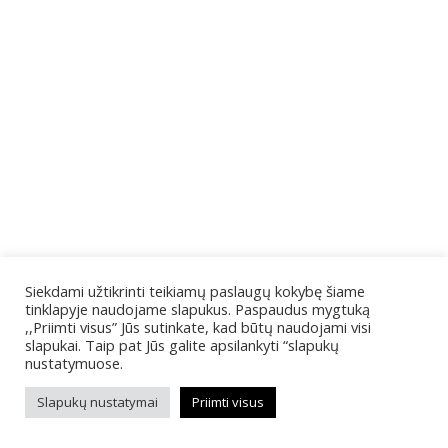
Siekdami užtikrinti teikiamų paslaugų kokybę šiame
tinklapyje naudojame slapukus. Paspaudus mygtuką
,,Priimti visus” Jūs sutinkate, kad būtų naudojami visi
slapukai. Taip pat Jūs galite apsilankyti “slapukų
nustatymuose.
Slapukų nustatymai
Priimti visus