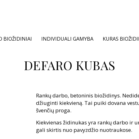
 BIOŽIDINIAI
INDIVIDUALI GAMYBA
KURAS BIOŽID
DEFARO KUBAS
Rankų darbo, betoninis biožidinys. Nedide
džiuginti kiekvieną. Tai puiki dovana vestu
švenčių proga.
Kiekvienas židinukas yra rankų darbo ir un
gali skirtis nuo pavyzdžio nuotraukose.