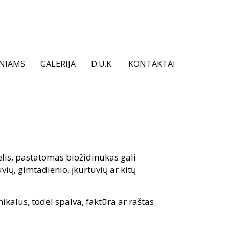
INIAMS
GALERIJA
D.U.K.
KONTAKTAI
lis, pastatomas biožidinukas gali
vių, gimtadienio, įkurtuvių ar kitų
ikalus, todėl spalva, faktūra ar raštas