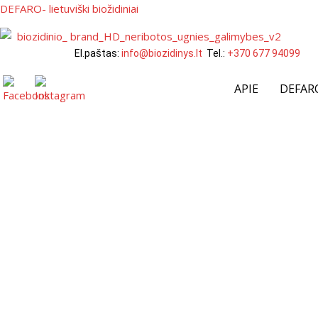
DEFARO- lietuviški biožidiniai
El.paštas:
info@biozidinys.lt
Tel.:
+370 677 94099
APIE
DEFARO