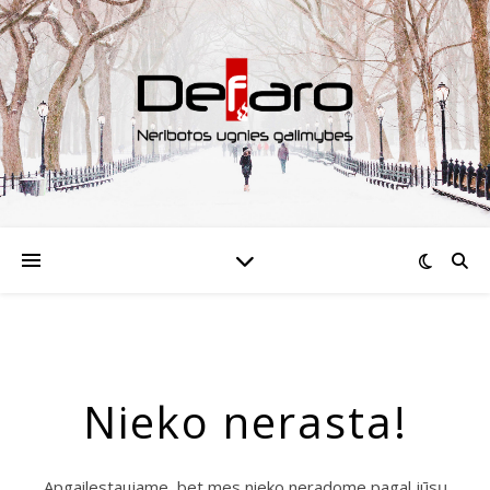
Nieko nerasta!
Apgailestaujame, bet mes nieko neradome pagal jūsų