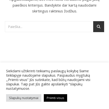
paieškos kriterijus. Bandykite dar kartą naudodami
skirtingus raktinius žodžius.
Siekdami užtikrinti teikiamų paslaugų kokybę šiame
tinklapyje naudojame slapukus. Paspaudus mygtuką
© 2026 IĮ Gidėja
,,Priimti visus” Jūs sutinkate, kad būtų naudojami visi
Ashe Tema pagal
WP Royal
.
slapukai. Taip pat Jūs galite apsilankyti “slapukų
nustatymuose.
Slapukų nustatymai
Priimti visus